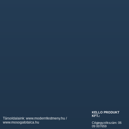
KELLO PRODUKT
KFT.:
Társoldalaink:
www.modernfestmeny.hu
/
www.mosogatotalca.hu
Cégjegyzékszám: 06
09 007659