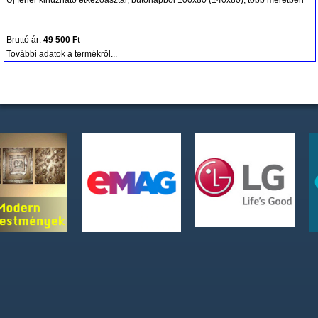
Új fehér kihúzható étkezőasztal, bútorlapból 100x80 (140x80), több méretben
Bruttó ár:
49 500 Ft
További adatok a termékről...