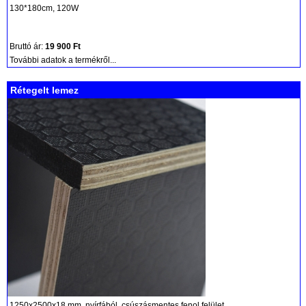
130*180cm, 120W
Bruttó ár:
19 900 Ft
További adatok a termékről...
Rétegelt lemez
1250x2500x18 mm, nyírfából, csúszásmentes fenol felület