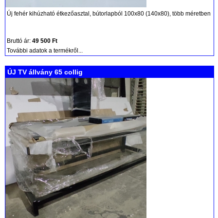
Új fehér kihúzható étkezőasztal, bútorlapból 100x80 (140x80), több méretben
Bruttó ár:
49 500 Ft
További adatok a termékről...
ÚJ TV állvány 65 collig